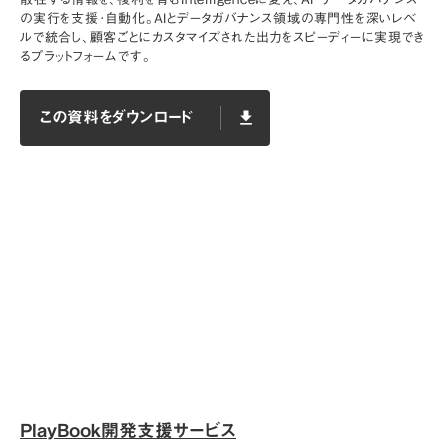
の実行を支援･自動化。AIとデータガバナンス領域の専門性を深いレベ
ルで統合し、顧客ごとにカスタマイズされた出力をスピーディーに実現でき
るプラットフォームです。
この資料をダウンロード
file_download
この資料をダウンロード
file_download
PlayBook開発支援サービス