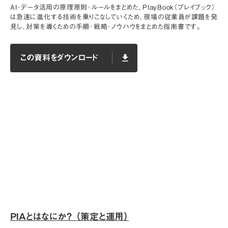
AI･データ活用の原理原則･ルールをまとめた、PlayBook（プレイブック）
は急速に進化する技術を乗りこなしていくため、現場の従業員が課題を発
見し、対策を導くための手順･戦略･ノウハウをまとめた指南書です。
この資料をダウンロード
file_download
この資料をダウンロード
file_download
PIAとはなにか？ （策定と運用）