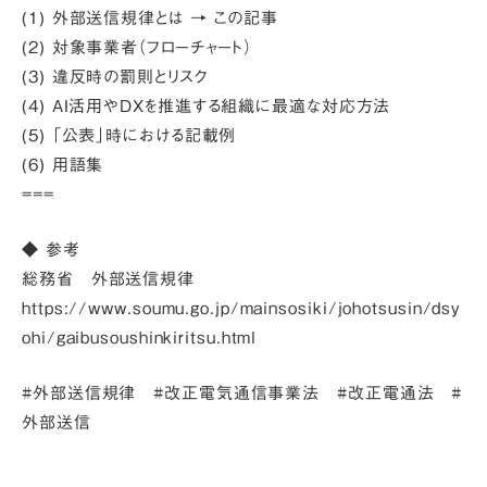
(1) 外部送信規律とは
→ この記事
(2) 対象事業者（フローチャート）
(3) 違反時の罰則とリスク
(4) AI活用やDXを推進する組織に最適な対応方法
(5) 「公表」時における記載例
(6) 用語集
===
◆ 参考
総務省 外部送信規律
https://www.soumu.go.jp/main
sosiki/joho
tsusin/d
sy
ohi/gaibusoushin
kiritsu.html
#外部送信規律 #改正電気通信事業法 #改正電通法 #
外部送信