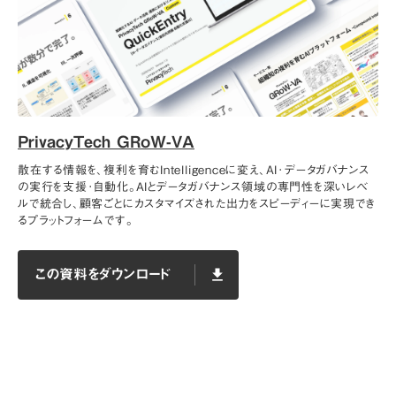
PrivacyTech GRoW-VA
散在する情報を、複利を育むIntelligenceに変え、AI･データガバナンス
の実行を支援･自動化。AIとデータガバナンス領域の専門性を深いレベ
ルで統合し、顧客ごとにカスタマイズされた出力をスピーディーに実現でき
るプラットフォームです。
この資料をダウンロード
file_download
この資料をダウンロード
file_download