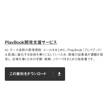
PlayBook開発支援サービス
AI･データ活用の原理原則･ルールをまとめた、PlayBook（プレイブック）
は急速に進化する技術を乗りこなしていくため、現場の従業員が課題を発
見し、対策を導くための手順･戦略･ノウハウをまとめた指南書です。
この資料をダウンロード
file_download
この資料をダウンロード
file_download