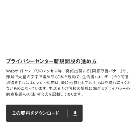
プライバシーセンター新規開設の進め方
Webサイトやアプリのアクセス時に突如出現する「同意取得バナー」や、
難解で大量の文字で埋め尽くされた規約で、生活者（ユーザー）から同意
取得をすればよいという対応は、既に形骸化しており、もはや時代にそぐわ
ないものになっています。生活者との信頼の醸成に繋がるプライバシーの
同意取得の方法・考え方を記載しております。
この資料をダウンロード
file_download
この資料をダウンロード
file_download