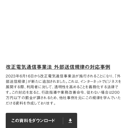
改正電気通信事業法 外部送信規律の対応事例
2023年6月16日から改正電気通信事業法が施行されることになり、「外
部送信規律」が新たに追加されました。これは、インターネットでビジネスを
展開する際、利用者に対して、透明性を高めることを義務化する法律で
す。この対応を怠ると、行政指導や業務改善命令、従わない場合は200
万円以下の罰金が課されるため、他社事例を元にこの規律を学んでいた
だける資料を作成しております。
この資料をダウンロード
file_download
この資料をダウンロード
file_download