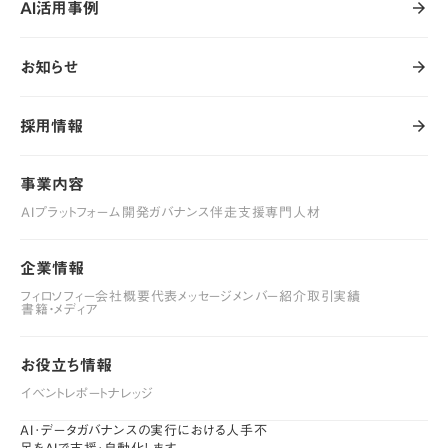
AI活用事例
arrow_forward
arrow_forward
AI活用事例
お知らせ
arrow_forward
arrow_forward
お知らせ
採用情報
arrow_forward
arrow_forward
採用情報
事業内容
事業内容
AIプラットフォーム開発
ガバナンス伴走支援
専門人材
AIプラットフォーム開発
ガバナンス伴走支援
専門人材
企業情報
企業情報
フィロソフィー
会社概要
代表メッセージ
メンバー紹介
取引実績
フィロソフィー
書籍・メディア
会社概要
代表メッセージ
メンバー紹介
取引実績
書籍・メディア
お役立ち情報
お役立ち情報
イベントレポート
ナレッジ
イベントレポート
ナレッジ
AI･データガバナンスの実行における人手不
足をAIで支援･自動化します。