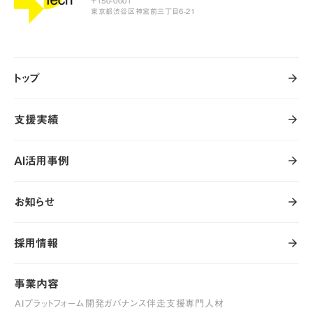
〒150-0001
東京都渋谷区神宮前三丁目6-21
トップ
arrow_forward
arrow_forward
トップ
支援実績
arrow_forward
arrow_forward
支援実績
AI活用事例
arrow_forward
arrow_forward
AI活用事例
お知らせ
arrow_forward
arrow_forward
お知らせ
採用情報
arrow_forward
arrow_forward
採用情報
事業内容
事業内容
AIプラットフォーム開発
ガバナンス伴走支援
専門人材
AIプラットフォーム開発
ガバナンス伴走支援
専門人材