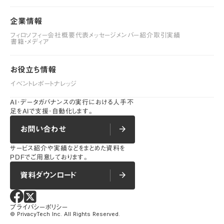
企業情報
企業情報
フィロソフィー
会社概要
代表メッセージ
メンバー紹介
取引実績
フィロソフィー
書籍・メディア
会社概要
代表メッセージ
メンバー紹介
取引実績
書籍・メディア
お役立ち情報
お役立ち情報
イベントレポート
ナレッジ
イベントレポート
ナレッジ
AI･データガバナンスの実行における人手不
足をAIで支援･自動化します。
お問い合わせ
arrow_forward
arrow_forward
お問い合わせ
サービス紹介や実績などをまとめた資料を
PDFでご用意しております。
資料ダウンロード
arrow_forward
arrow_forward
資料ダウンロード
プライバシーポリシー
プライバシーポリシー
©︎ PrivacyTech Inc. All Rights Reserved.