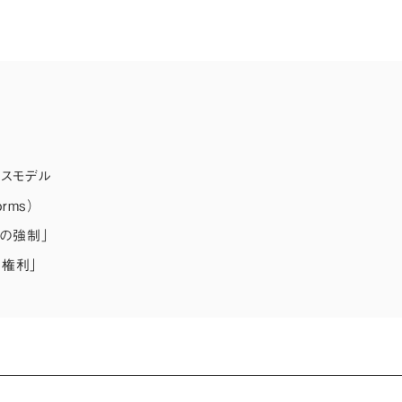
ネスモデル
ms）
の強制」
う権利」