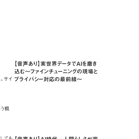
【音声あり】実世界データでAIを磨き
込む〜ファインチューニングの現場と
プライバシー対応の最前線〜
授。サイ
いう概
【音声あり】AI時代─人間らしさが武
としても