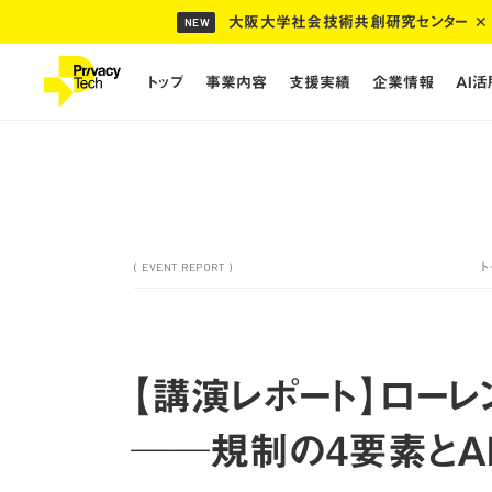
大阪大学社会技術共創研究センター ✕ 
NEW
トップ
事業内容
支援実績
企業情報
AI
トップ
事業内容
支援実績
企業情報
AI
ト
( EVENT REPORT )
ト
【講演レポート】ローレ
──規制の4要素とA