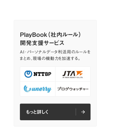
PlayBook（社内ルール）
開発支援サービス
AI･パーソナルデータ利活用のルールを
まとめ、現場の機動力を加速する。
もっと詳しく
arrow_forward
arrow_forward
もっと詳しく