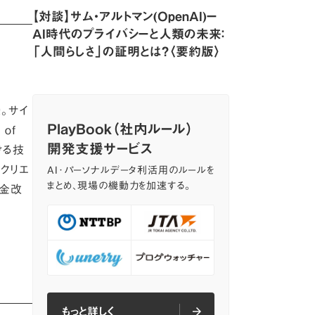
【対談】サム・アルトマン(OpenAI)ー
AI時代のプライバシーと人類の未来：
「人間らしさ」の証明とは？〈要約版〉
授。サイ
PlayBook（社内ルール）
of
開発支援サービス
ける技
クリエ
AI･パーソナルデータ利活用のルールを
まとめ、現場の機動力を加速する。
資金改
もっと詳しく
arrow_forward
arrow_forward