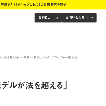
に評価できる「VPIAプロセス」の共同研究を開始
資料DL
お問い合わせ
arrow_forward
arrow_forward
arrow_forward
arrow_forward
資料DL
お問い合わせ
モデルが法を超える」──規制の4要素とAI時代のプライバシーの再定義
モデルが法を超える」