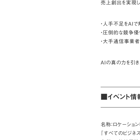
売上創出を実現し
・人手不足をAI
・圧倒的な競争優
・大手通信事業
AIの真の力を引
■イベント情
名称：ロケーション
『すべてのビジネ