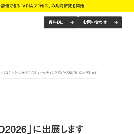
に評価できる「VPIAプロセス」の共同研究を開始
資料DL
お問い合わせ
arrow_forward
arrow_forward
arrow_forward
arrow_forward
資料DL
お問い合わせ
せ
​「ロケーションビジネス＆マーケティングEXPO2026」に出展します
●
せ
O2026」に出展します