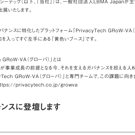
ーテック（以下、「当社」）は、一般社団法人LBMA Japanが主
出展いたします。
ナンスに特化したプラットフォーム「PrivacyTech GRoW-V
口を入ってすぐ左手にある「黄色いブース」です。
ch GRoW-VA（グローバ）」とは
用が事業成長の前提となる今、それを支えるガバナンスを担える人
cyTech GRoW-VA（グローバ）」と専門チームで、この課題に向
ttps://privacytech.co.jp/growva
ァレンスに登壇します