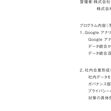
登壇者：株式会社
株式会社プラ
プログラム内容（
１、Google ア
Google アナ
データ統合から
データ統合活
２、社内合意形成
社内データをGoo
ガバナンス部門
プライバシーポ
対策の具体