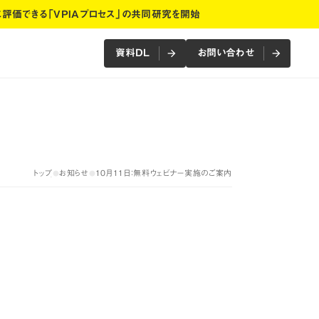
に評価できる「VPIAプロセス」の共同研究を開始
資料DL
お問い合わせ
arrow_forward
arrow_forward
arrow_forward
arrow_forward
資料DL
お問い合わせ
トップ
お知らせ
10月11日：無料ウェビナー実施のご案内
●
●
トップ
お知らせ