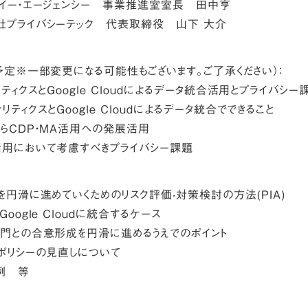
イー・エージェンシー 事業推進室室長 田中亨
イバシーテック 代表取締役 山下 大介
予定※一部変更になる可能性もございます。ご了承ください）：
ナリティクスとGoogle Cloudによるデータ統合活用とプライバシー
リティクスとGoogle Cloudによるデータ統合でできること
CDP・MA活用への発展活用
用において考慮すべきプライバシー課題
を円滑に進めていくためのリスク評価‧対策検討の方法(PIA)
gle Cloudに統合するケース
との合意形成を円滑に進めるうえでのポイント
リシーの見直しについて
例 等