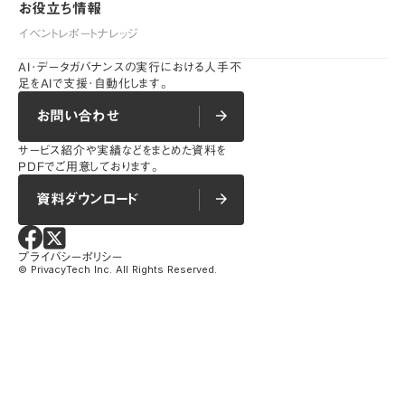
お役立ち情報
お役立ち情報
イベントレポート
ナレッジ
イベントレポート
ナレッジ
AI･データガバナンスの実行における人手不
足をAIで支援･自動化します。
お問い合わせ
arrow_forward
arrow_forward
お問い合わせ
サービス紹介や実績などをまとめた資料を
PDFでご用意しております。
資料ダウンロード
arrow_forward
arrow_forward
資料ダウンロード
プライバシーポリシー
プライバシーポリシー
©︎ PrivacyTech Inc. All Rights Reserved.