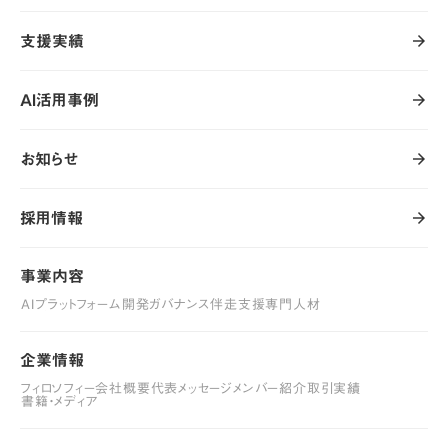
支援実績
arrow_forward
arrow_forward
支援実績
AI活用事例
arrow_forward
arrow_forward
AI活用事例
お知らせ
arrow_forward
arrow_forward
お知らせ
採用情報
arrow_forward
arrow_forward
採用情報
事業内容
事業内容
AIプラットフォーム開発
ガバナンス伴走支援
専門人材
AIプラットフォーム開発
ガバナンス伴走支援
専門人材
企業情報
企業情報
フィロソフィー
会社概要
代表メッセージ
メンバー紹介
取引実績
フィロソフィー
書籍・メディア
会社概要
代表メッセージ
メンバー紹介
取引実績
書籍・メディア