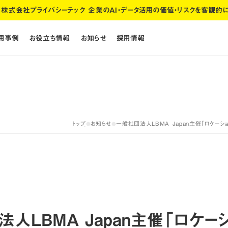
株式会社プライバシーテック 企業のAI・データ活用の価値・リスクを客観的
活用事例
お役立ち情報
お知らせ
採用情報
活用事例
お役立ち情報
お知らせ
採用情報
トップ
お知らせ
一般社団法人LBMA Japan主催「ロケーショ
●
●
トップ
お知らせ
法人LBMA Japan主催「ロケー