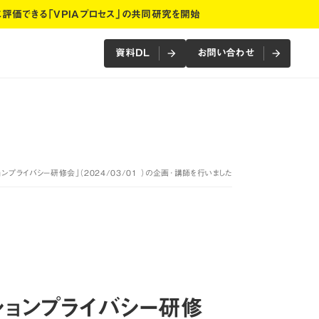
に評価できる「VPIAプロセス」の共同研究を開始
資料DL
お問い合わせ
arrow_forward
arrow_forward
arrow_forward
arrow_forward
資料DL
お問い合わせ
ンプライバシー研修会」（2024/03/01 ）の企画･講師を行いました
ションプライバシー研修