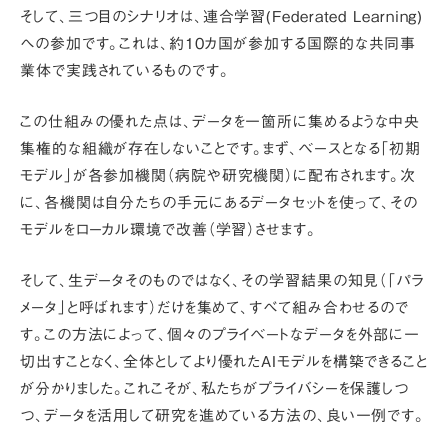
そして、三つ目のシナリオは、
連合学習(Federated Learning)
への参加
です。これは、約10カ国が参加する国際的な共同事
業体で実践されているものです。
この仕組みの優れた点は、
データを一箇所に集めるような中央
集権的な組織が存在しない
ことです。まず、ベースとなる
「初期
モデル」
が各参加機関（病院や研究機関）に配布されます。次
に、各機関は
自分たちの手元にあるデータセット
を使って、その
モデルをローカル環境で改善（学習）させます。
そして、生データそのものではなく、その学習結果の知見（「パラ
メータ」と呼ばれます）だけを集めて、すべて組み合わせるので
す。この方法によって、
個々のプライベートなデータを外部に一
切出すことなく
、全体としてより優れたAIモデルを構築できること
が分かりました。これこそが、私たちがプライバシーを保護しつ
つ、データを活用して研究を進めている方法の、良い一例です。