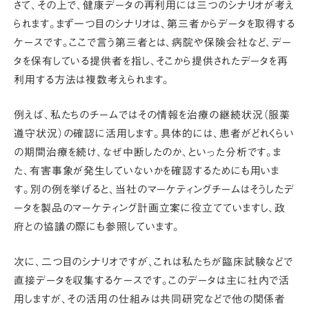
さて、その上で、健康データの再利用には三つのシナリオが考え
られます。まず一つ目のシナリオは、
第三者からデータを取得する
ケース
です。ここで言う第三者とは、病院や保険会社など、デー
タを保有している提供者を指し、そこから提供されたデータを再
利用する方法は複数考えられます。
例えば、私たちのチームではその情報を
治療の継続状況（服薬
遵守状況）の確認
に活用します。具体的には、患者がどれくらい
の期間治療を続け、なぜ中断したのか、といった分析です。ま
た、有害事象が発生していないかを確認するためにも用いま
す。別の例を挙げると、当社のマーケティングチームはそうしたデ
ータを
製品のマーケティング計画立案
に役立てていますし、
政
府との協議
の際にも参照しています。
次に、二つ目のシナリオですが、これは
私たちが臨床試験などで
直接データを収集するケース
です。このデータは主に社内で活
用しますが、その活用の仕組みは共同研究などで他の関係者