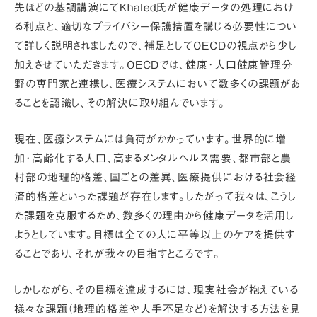
先ほどの
基調講演
にてKhaled氏が
健康データの処理におけ
る利点
と、
適切なプライバシー保護措置を講じる必要性
につい
て詳しく説明されましたので、補足としてOECDの視点から少し
加えさせていただきます。OECDでは、健康･人口健康管理分
野の専門家と連携し、医療システムにおいて数多くの課題があ
ることを認識し、その解決に取り組んでいます。
現在、医療システムには負荷がかかっています。世界的に増
加･高齢化する人口、高まるメンタルヘルス需要、都市部と農
村部の地理的格差、国ごとの差異、医療提供における社会経
済的格差といった課題が存在します。したがって我々は、こうし
た課題を克服するため、数多くの理由から健康データを活用し
ようとしています。
目標は全ての人に平等以上のケアを提供す
ること
であり、それが我々の目指すところです。
しかしながら、その目標を達成するには、現実社会が抱えている
様々な課題（地理的格差や人手不足など）を解決する方法を見