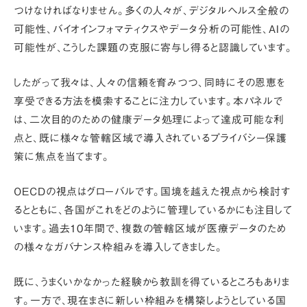
つけなければなりません。多くの人々が、デジタルヘルス全般の
可能性、バイオインフォマティクスやデータ分析の可能性、AIの
可能性が、こうした課題の克服に寄与し得ると認識しています。
したがって我々は、人々の信頼を育みつつ、同時にその恩恵を
享受できる方法を模索することに注力しています。本パネルで
は、
二次目的のための健康データ処理によって達成可能な利
点
と、
既に様々な管轄区域で導入されているプライバシー保護
策
に焦点を当てます。
OECDの視点はグローバルです。国境を越えた視点から検討す
るとともに、各国がこれをどのように管理しているかにも注目して
います。過去10年間で、複数の管轄区域が医療データのため
の様々なガバナンス枠組みを導入してきました。
既に、うまくいかなかった経験から教訓を得ているところもありま
す。一方で、現在まさに新しい枠組みを構築しようとしている国