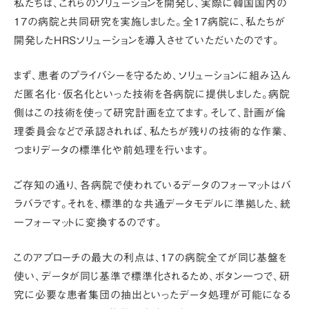
私たちは、これらのソリューションを開発し、実際に韓国国内の
17の病院と共同研究を実施しました。全17病院に、私たちが
開発したHRSソリューションを導入させていただいたのです。
まず、患者のプライバシーを守るため、ソリューションに組み込ん
だ
匿名化･仮名化
といった技術を各病院に提供しました。病院
側はこの技術を使って研究計画を立てます。そして、計画が倫
理委員会などで承認されれば、私たちが残りの技術的な作業、
つまり
データの標準化や前処理
を行います。
ご存知の通り、各病院で使われているデータのフォーマットはバ
ラバラです。それを、
標準的な共通データモデルに準拠した、統
一フォーマットに変換する
のです。
このアプローチの最大の利点は、17の病院全てが同じ基盤を
使い、データが同じ基準で標準化されるため、ボタン一つで、研
究に必要な患者集団の抽出といったデータ処理が可能になる