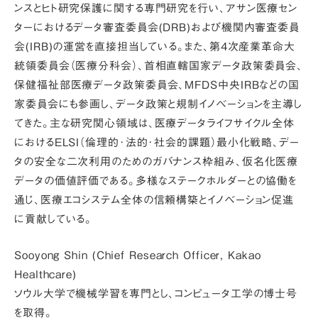
ンスとヒト研究保護に関する専門研究を行い、アサン医療セン
ターにおけるデータ審査委員会(DRB)および機関内審査委員
会(IRB)の運営を直接担当している。また、第4次産業革命大
統領委員会（医療分科会）、首相直轄国家データ政策委員会、
保健福祉部医療データ政策委員会、MFDS中央IRBなどの国
家委員会にも参画し、データ政策と規制イノベーションを主導し
てきた。主な研究関心領域は、医療データライフサイクル全体
におけるELSI（倫理的･法的･社会的課題）最小化戦略、デー
タの安全な二次利用のためのガバナンス枠組み、仮名化医療
データの価値評価である。多様なステークホルダーとの協働を
通じ、医療エコシステム全体の信頼構築とイノベーション促進
に貢献している。
Sooyong Shin (Chief Research Officer, Kakao
Healthcare)
ソウル大学で機械学習を専門とし、コンピュータ工学の博士号
を取得。