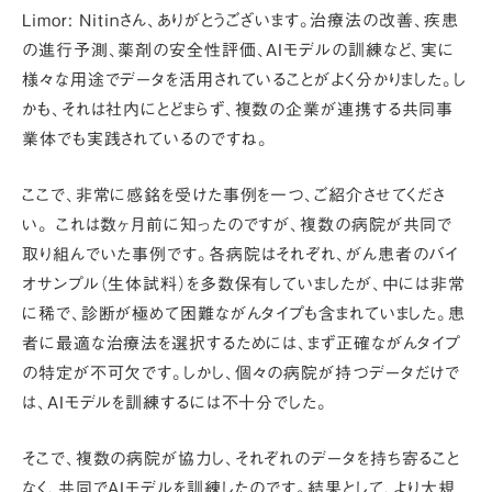
Limor:
Nitinさん、ありがとうございます。治療法の改善、疾患
の進行予測、薬剤の安全性評価、AIモデルの訓練など、実に
様々な用途でデータを活用されていることがよく分かりました。し
かも、それは
社内にとどまらず、複数の企業が連携する共同事
業体でも実践されている
のですね。
ここで、非常に感銘を受けた事例を一つ、ご紹介させてくださ
い
。
これは数ヶ月前に知ったのですが、
複数の病院が共同で
取り組んでいた事例
です。各病院はそれぞれ、がん患者のバイ
オサンプル（生体試料）を多数保有していましたが、中には非常
に稀で、診断が極めて困難ながんタイプも含まれていました。患
者に最適な治療法を選択するためには、まず正確ながんタイプ
の特定が不可欠です。しかし、
個々の病院が持つデータだけで
は、AIモデルを訓練するには不十分
でした。
そこで、
複数の病院が協力し、それぞれのデータを持ち寄ること
なく、共同でAIモデルを訓練した
のです。結果として、より大規