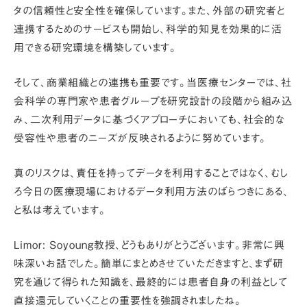
タの信頼性と安全性
を確保しています。また、外部の研究者と
連携するためのサービスも開始し、科学的知見を効果的に活
用できる研究環境を構築しています。
そして、
商業組織との連携
も重要です。当医療センターでは、社
会科学の専門家や患者グループを研究設計の段階から組み込
み、二次利用データに基づくアプローチにおいても、社会的な
受容性や患者のニーズが反映されるように努めています。
真のリスクは、責任を持ってデータを利用することではなく、むし
ろ
今日の医療現場におけるデータ利用方法のばらつき
にある、
と私は考えています。
Limor:
Soyoung教授、どうもありがとうございます。非常に興
味深いお話でした。簡単にまとめさせていただきますと、まず研
究を通じて得られた知識を、最終的には
患者自身の利益として
直接還元していく
ことの重要性を強調されましたね。