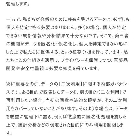
管理します。
一方で、私たちが分析のために共有を受けるデータは、必ずしも
個人を特定できる必要はありません。多くの場合、個人が特定
できない統計情報や分析結果で十分なのです。そこで、
第三者
の機関がデータを匿名化･仮名化し、個人を特定できない形に
した上で私たちに提供する
、という役割分担を行っています。私
たちはこの仕組みを活用し、プライバシーを保護しつつ、医薬品
開発や安全性監視に必要な知見を得ています。
次に重要なのが、
データの「二次利用」に関する内部ガバナン
ス
です。ある目的で収集したデータを、別の目的（二次利用）で
再利用したい場合、当初の同意や法的な根拠が、その二次利
用をカバーしていないことがあります。そのような場合は、データ
を厳重に管理下に置き、例えば
徹底的に匿名化処理を施した
上で、統計分析などの限定された目的にのみ利用を制限
しま
す。