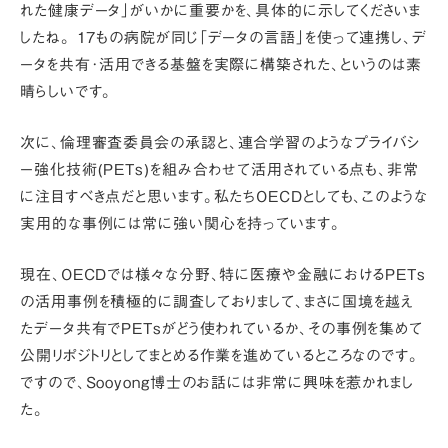
れた健康データ」
がいかに重要かを、具体的に示してくださいま
したね。 17もの病院が同じ
「データの言語」
を使って連携し、デ
ータを共有･活用できる基盤を実際に構築された、というのは素
晴らしいです。
次に、倫理審査委員会の承認と、
連合学習のようなプライバシ
ー強化技術(PETs)を組み合わせて活用されている点
も、非常
に注目すべき点だと思います。私たちOECDとしても、このような
実用的な事例には常に強い関心を持っています。
現在、OECDでは様々な分野、特に医療や金融におけるPETs
の活用事例を積極的に調査しておりまして、まさに
国境を越え
たデータ共有でPETsがどう使われているか
、その事例を集めて
公開リポジトリとしてまとめる作業を進めているところなのです。
ですので、Sooyong博士のお話には非常に興味を惹かれまし
た。