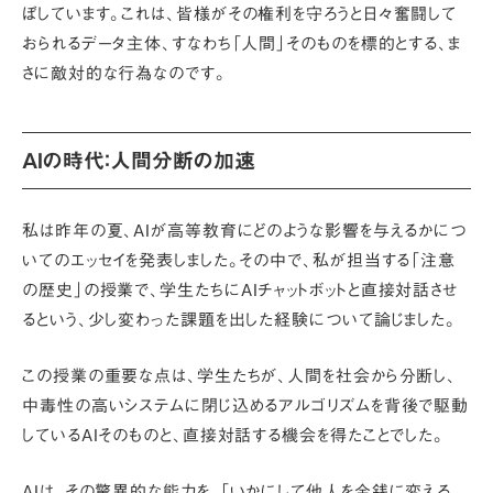
ぼしています
。これは、皆様がその権利を守ろうと日々奮闘して
おられるデータ主体、すなわち「人間」そのものを標的とする、ま
さに敵対的な行為なのです。
AIの時代：人間分断の加速
私は昨年の夏、AIが高等教育にどのような影響を与えるかにつ
いてのエッセイを発表しました。その中で、私が担当する
「注意
の歴史」
の授業で、学生たちにAIチャットボットと直接対話させ
るという、少し変わった課題を出した経験について論じました。
この授業の重要な点は、学生たちが、人間を社会から分断し、
中毒性の高いシステムに閉じ込めるアルゴリズムを背後で駆動
しているAIそのものと、直接対話する機会を得たことでした。
AIは、その驚異的な能力を、
「いかにして他人を金銭に変える