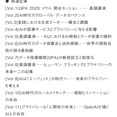
◆ 関連記事
[
Vol.1]GPA 2025 ソウル 開会セッション ── 基調講演
[
Vol.2]AI時代のグローバル･データガバナンス
[Vo.3]実践における合成データ──機会と課題
[Vol.4]AIが医療サービスとプライバシーに与える影響
[Vol.5]基調講演──EUにおけるAI規制とデータ保護の調和
[Vol.6]AI時代のデータ保護法と法的根拠──世界の規制当
局が語る最前線
[Vol.7]データ保護機関(DPA)の新規設立と制度化
[Vol.8]基調講演──ヒューマン･フラッキングとプライバシーの
未来←この記事
[Vol.9]AIは「エージェント」の時代へ──未来のプライバシー
を考える
[Vol.10]AI時代のルールメイキング──規制とイノベーション
の共存
[Vol.11]プライバシーは「人間性の未来」──OpenAIが描く
AIとの共存