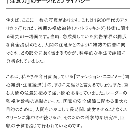
「注意力」のデータ化とプライバシー
例えば、ここに一枚の写真があります。これは1930年代のアメ
リカで行われた、初期の
視線追跡（アイトラッキング）技術
に関す
る研究の一場面です。当時、急成長していた広告業界の潤沢
な資金提供のもと、人間の注意がどのように雑誌の広告に向
けられ、どの部分に長く留まるのかが、科学的な手法で詳細に
分析されていました。
これは、私たちが今日直面している
「アテンション･エコノミー（関
心経済・注意経済）」
の、まさに先駆けと言えるでしょう。また、軍
も人間の注意に極めて強い関心を持っていました。
レーダーの
監視
や
敵機の追跡
といった、国家の安全保障に関わる重大な
目的のために、人間をいかにして長時間、疲労させることなくス
クリーンに集中させ続けるか、そのための科学的な研究が、巨
額の予算を投じて行われていたのです。