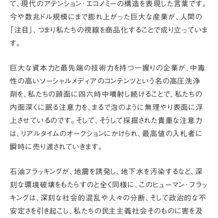
て、
現代のアテンション･エコノミーの構造
を表現した言葉です。
今や数兆ドル規模にまで膨れ上がった巨大な産業が、人間の
「注目」、つまり私たちの視線を商品化することで成り立っていま
す。
巨大な資本力と最先端の技術力を持つ一握りの企業が、中毒
性の高いソーシャルメディアのコンテンツという名の高圧洗浄
剤を、私たちの顔面に四六時中噴射し続けることで、私たちの
内面深くに眠る注意力を、まるで泡のように無理やり表面に浮
上させているのです。そして、そうして採掘された貴重な注意力
は、リアルタイムのオークションにかけられ、最高値の入札者に
瞬時に売り渡されていきます。
石油フラッキングが、地震を誘発し、地下水を汚染するなど、深
刻な環境破壊をもたらすのと全く同様に、このヒューマン･フラッ
キングは、
深刻な社会的混乱や人々の分断、そして政治的な不
安定さを引き起こし、私たちの民主主義社会そのものに害を及