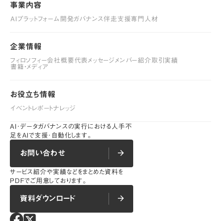
事業内容
事業内容
AIプラットフォーム開発
ガバナンス伴走支援
専門人材
AIプラットフォーム開発
ガバナンス伴走支援
専門人材
企業情報
企業情報
フィロソフィー
会社概要
代表メッセージ
メンバー紹介
取引実績
フィロソフィー
書籍・メディア
会社概要
代表メッセージ
メンバー紹介
取引実績
書籍・メディア
お役立ち情報
お役立ち情報
イベントレポート
ナレッジ
イベントレポート
ナレッジ
AI･データガバナンスの実行における人手不
足をAIで支援･自動化します。
お問い合わせ
arrow_forward
arrow_forward
お問い合わせ
サービス紹介や実績などをまとめた資料を
PDFでご用意しております。
資料ダウンロード
arrow_forward
arrow_forward
資料ダウンロード